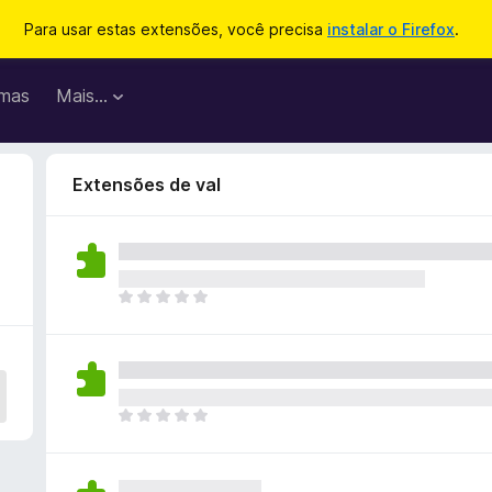
Para usar estas extensões, você precisa
instalar o Firefox
.
mas
Mais…
Extensões de val
A
i
n
d
a
n
A
ã
i
o
n
e
d