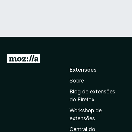
I
r
Extensões
p
Sobre
a
r
Blog de extensões
a
do Firefox
a
Workshop de
p
extensões
á
g
Central do