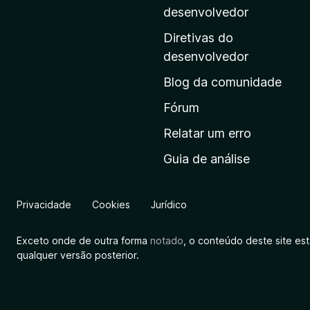
i
desenvolvedor
n
Diretivas do
a
desenvolvedor
i
Blog da comunidade
n
i
Fórum
c
Relatar um erro
i
Guia de análise
a
l
d
Privacidade
Cookies
Jurídico
a
M
Exceto onde de outra forma
notado
, o conteúdo deste site es
o
qualquer versão posterior.
z
i