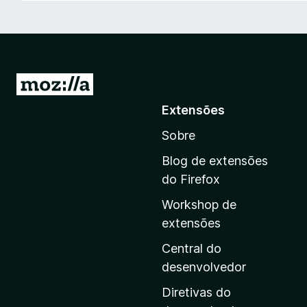
d
o
r
F
i
I
r
r
Extensões
e
p
f
Sobre
a
o
r
x
Blog de extensões
a
do Firefox
a
Workshop de
p
extensões
á
g
Central do
i
desenvolvedor
n
Diretivas do
a