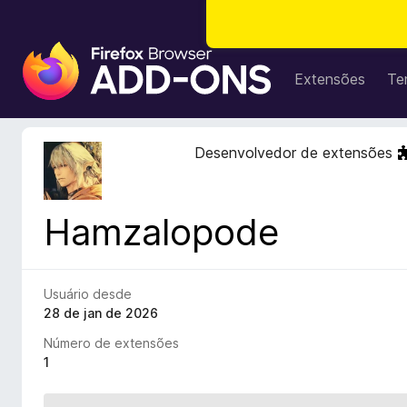
E
x
Extensões
Te
t
e
n
Desenvolvedor de extensões
s
õ
e
Hamzalopode
s
d
o
N
Usuário desde
a
28 de jan de 2026
v
Número de extensões
e
1
g
a