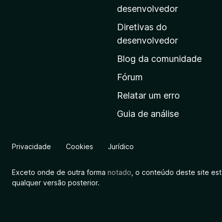
i
desenvolvedor
n
Diretivas do
a
desenvolvedor
i
Blog da comunidade
n
i
Fórum
c
Relatar um erro
i
Guia de análise
a
l
d
Privacidade
Cookies
Jurídico
a
M
Exceto onde de outra forma
notado
, o conteúdo deste site es
o
qualquer versão posterior.
z
i