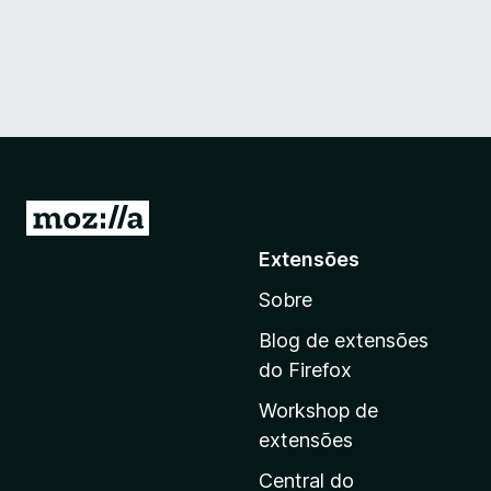
I
r
Extensões
p
Sobre
a
r
Blog de extensões
a
do Firefox
a
Workshop de
p
extensões
á
g
Central do