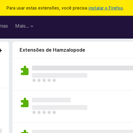
Para usar estas extensões, você precisa
instalar o Firefox
.
mas
Mais…
Extensões de Hamzalopode
A
i
n
d
a
n
A
ã
i
o
n
e
d