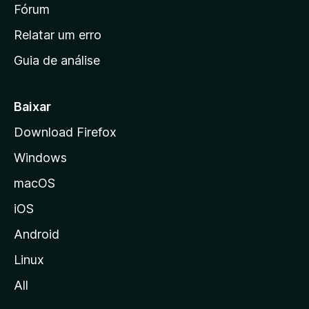
i
Fórum
e
s
n
Relatar um erro
i
Guia de análise
c
i
a
Baixar
l
Download Firefox
d
Windows
a
M
macOS
o
iOS
z
i
Android
l
Linux
l
All
a