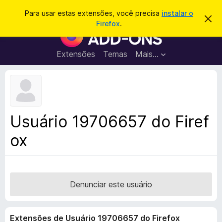
P
Entrar
Para usar estas extensões, você precisa
instalar o
D
e
Firefox
.
e
E
s
s
x
c
q
a
t
Extensões
Temas
Mais…
u
r
e
t
i
a
n
s
r
s
e
a
s
õ
r
t
e
e
Usuário 19706657 do Firef
a
s
v
ox
d
i
s
o
o
N
a
v
Denunciar este usuário
e
g
Extensões de Usuário 19706657 do Firefox
a