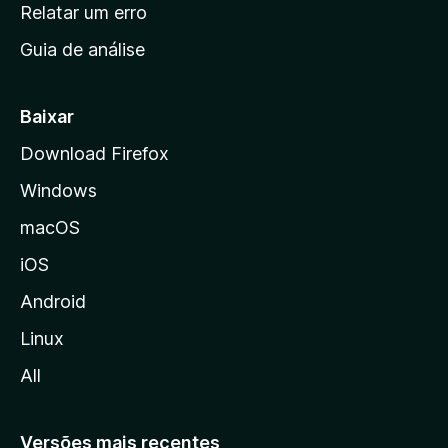
n
Relatar um erro
i
Guia de análise
c
i
a
Baixar
l
Download Firefox
d
Windows
a
M
macOS
o
iOS
z
i
Android
l
Linux
l
All
a
Versões mais recentes