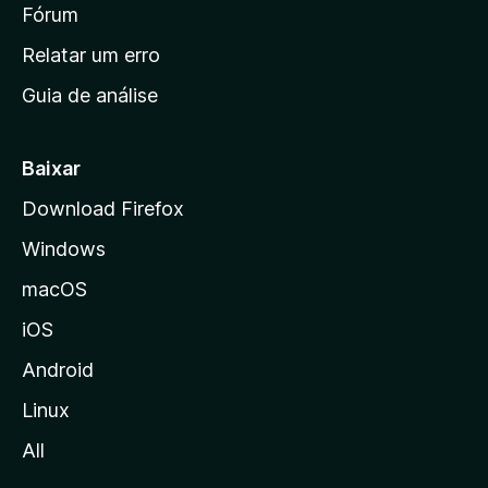
i
Fórum
e
s
n
Relatar um erro
i
Guia de análise
c
i
a
Baixar
l
Download Firefox
d
Windows
a
M
macOS
o
iOS
z
i
Android
l
Linux
l
All
a