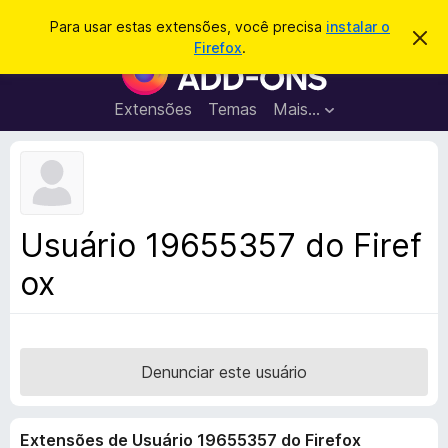
P
Entrar
Para usar estas extensões, você precisa
instalar o
D
e
Firefox
.
e
E
s
s
x
c
q
a
t
Extensões
Temas
Mais…
u
r
e
t
i
a
n
s
r
s
e
a
s
õ
r
t
e
e
Usuário 19655357 do Firef
a
s
v
ox
d
i
s
o
o
N
a
v
Denunciar este usuário
e
g
Extensões de Usuário 19655357 do Firefox
a