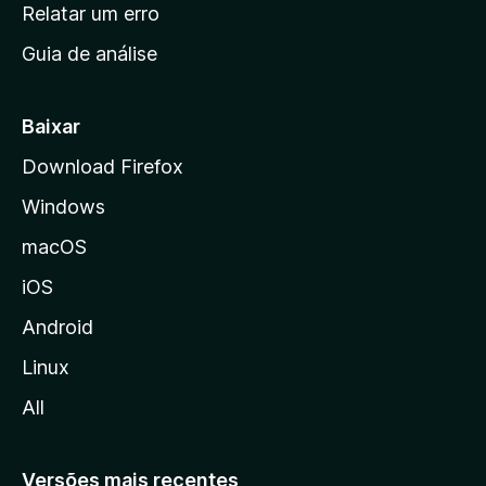
n
Relatar um erro
i
Guia de análise
c
i
a
Baixar
l
Download Firefox
d
Windows
a
M
macOS
o
iOS
z
i
Android
l
Linux
l
All
a
Versões mais recentes