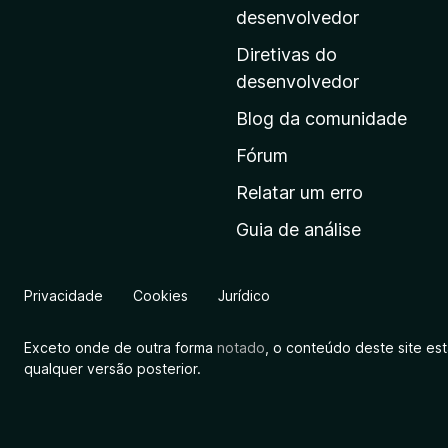
i
desenvolvedor
n
Diretivas do
a
desenvolvedor
i
Blog da comunidade
n
i
Fórum
c
Relatar um erro
i
Guia de análise
a
l
d
Privacidade
Cookies
Jurídico
a
M
Exceto onde de outra forma
notado
, o conteúdo deste site es
o
qualquer versão posterior.
z
i