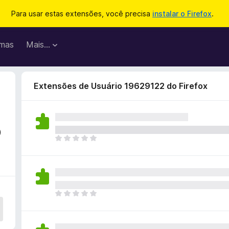
Para usar estas extensões, você precisa
instalar o Firefox
.
mas
Mais…
Extensões de Usuário 19629122 do Firefox
o
A
i
n
d
a
n
A
ã
i
o
n
e
d