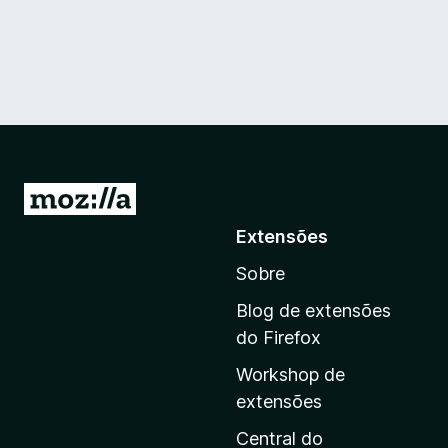
I
r
Extensões
p
Sobre
a
r
Blog de extensões
a
do Firefox
a
Workshop de
p
extensões
á
g
Central do