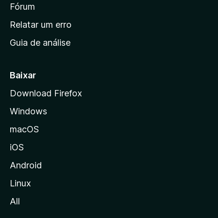
i
Fórum
e
s
n
Relatar um erro
i
Guia de análise
c
i
a
Baixar
l
Download Firefox
d
Windows
a
M
macOS
o
iOS
z
i
Android
l
Linux
l
All
a