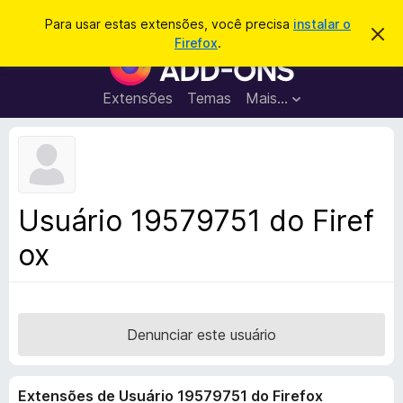
P
Entrar
Para usar estas extensões, você precisa
instalar o
D
e
Firefox
.
e
E
s
s
x
c
q
a
t
Extensões
Temas
Mais…
u
r
e
t
i
a
n
s
r
s
e
a
s
õ
r
t
e
e
Usuário 19579751 do Firef
a
s
v
ox
d
i
s
o
o
N
a
v
Denunciar este usuário
e
g
Extensões de Usuário 19579751 do Firefox
a