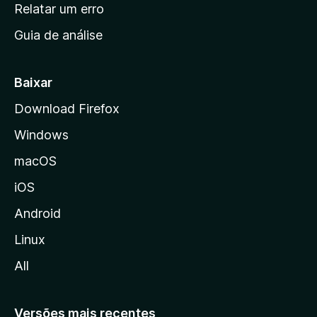
n
Relatar um erro
i
Guia de análise
c
i
a
Baixar
l
Download Firefox
d
Windows
a
M
macOS
o
iOS
z
i
Android
l
Linux
l
All
a
Versões mais recentes