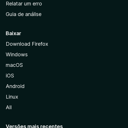
n
Relatar um erro
i
Guia de análise
c
i
a
Baixar
l
Download Firefox
d
Windows
a
M
macOS
o
iOS
z
i
Android
l
Linux
l
All
a
Versões mais recentes