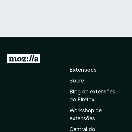
I
r
Extensões
p
Sobre
a
r
Blog de extensões
a
do Firefox
a
Workshop de
p
extensões
á
g
Central do