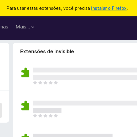
Para usar estas extensões, você precisa
instalar o Firefox
.
mas
Mais…
Extensões de invisible
A
i
n
d
a
n
A
ã
i
o
n
e
d