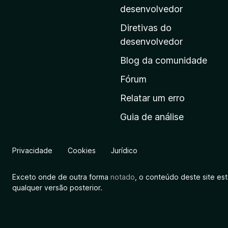
i
desenvolvedor
n
Diretivas do
a
desenvolvedor
i
Blog da comunidade
n
i
Fórum
c
Relatar um erro
i
Guia de análise
a
l
d
Privacidade
Cookies
Jurídico
a
M
Exceto onde de outra forma
notado
, o conteúdo deste site es
o
qualquer versão posterior.
z
i