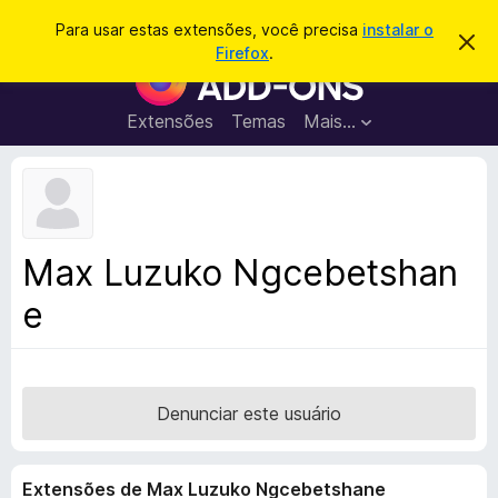
P
Entrar
Para usar estas extensões, você precisa
instalar o
D
e
Firefox
.
e
E
s
s
x
c
q
a
t
Extensões
Temas
Mais…
u
r
e
t
i
a
n
s
r
s
e
a
s
õ
r
t
e
e
Max Luzuko Ngcebetshan
a
s
v
e
d
i
s
o
o
N
a
v
Denunciar este usuário
e
g
Extensões de Max Luzuko Ngcebetshane
a