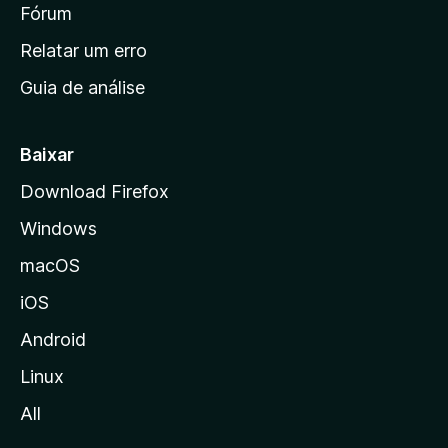
i
Fórum
e
s
n
Relatar um erro
i
Guia de análise
c
i
a
Baixar
l
Download Firefox
d
Windows
a
M
macOS
o
iOS
z
i
Android
l
Linux
l
All
a