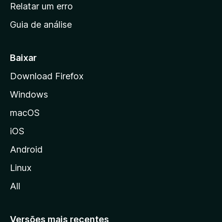
n
Relatar um erro
i
Guia de análise
c
i
a
Baixar
l
Download Firefox
d
Windows
a
M
macOS
o
iOS
z
i
Android
l
Linux
l
All
a
Versões mais recentes