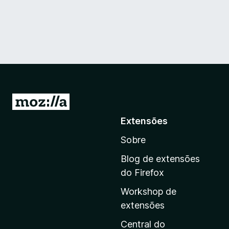
I
r
Extensões
p
Sobre
a
r
Blog de extensões
a
do Firefox
a
Workshop de
p
extensões
á
g
Central do