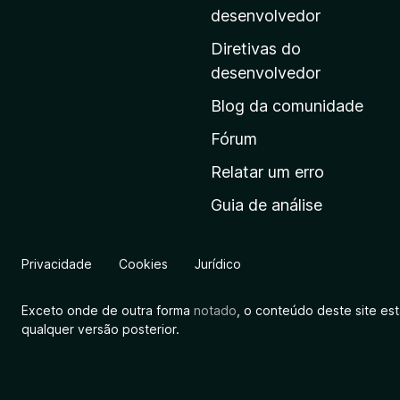
i
desenvolvedor
n
Diretivas do
a
desenvolvedor
i
Blog da comunidade
n
i
Fórum
c
Relatar um erro
i
Guia de análise
a
l
d
Privacidade
Cookies
Jurídico
a
M
Exceto onde de outra forma
notado
, o conteúdo deste site es
o
qualquer versão posterior.
z
i