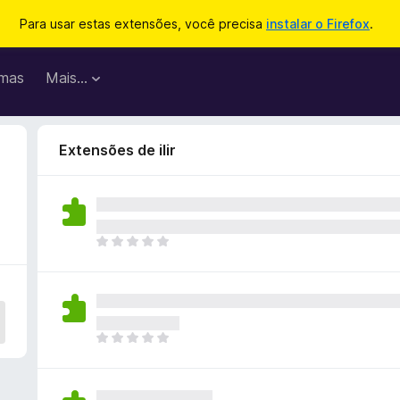
Para usar estas extensões, você precisa
instalar o Firefox
.
mas
Mais…
Extensões de ilir
A
i
n
d
a
n
A
ã
i
o
n
e
d