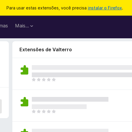
Para usar estas extensões, você precisa
instalar o Firefox
.
mas
Mais…
Extensões de Valterro
A
i
n
d
a
n
A
ã
i
o
n
e
d