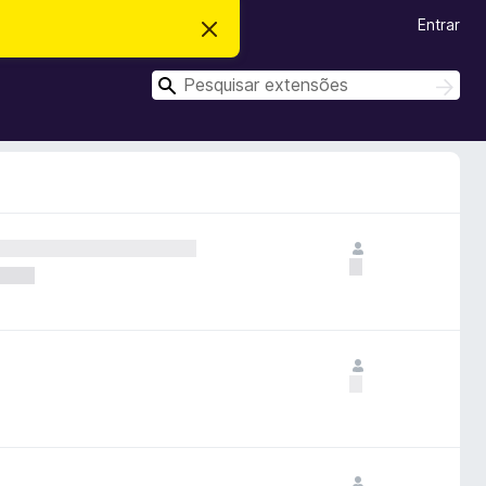
Entrar
D
e
s
P
c
P
a
e
e
r
s
s
t
q
a
q
u
r
i
u
e
s
s
i
t
a
s
e
r
a
a
v
r
i
s
o