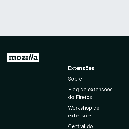
I
r
Extensões
p
Sobre
a
r
Blog de extensões
a
do Firefox
a
Workshop de
p
extensões
á
g
Central do