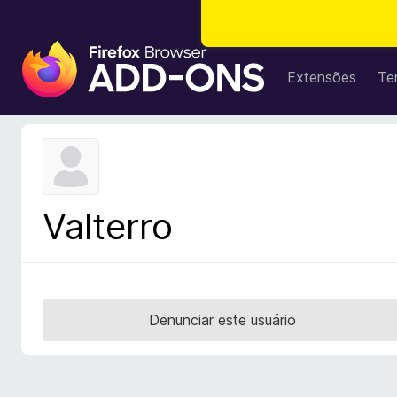
E
x
Extensões
Te
t
e
n
s
õ
e
Valterro
s
d
o
N
a
Denunciar este usuário
v
e
g
a