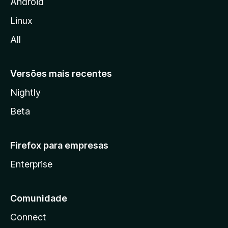
i
Android
l
Linux
l
All
a
Versões mais recentes
Nightly
Beta
Firefox para empresas
Enterprise
Comunidade
Connect