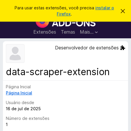
P
Entrar
Para usar estas extensões, você precisa
instalar o
D
e
Firefox
.
e
E
s
s
x
c
q
a
t
Extensões
Temas
Mais…
u
r
e
t
i
a
n
Desenvolvedor de extensões
s
r
s
e
a
s
õ
r
t
e
e
data-scraper-extension
a
s
v
d
i
s
Página Inicial
o
o
Página Inicial
N
a
Usuário desde
v
16 de jul de 2025
e
Número de extensões
g
1
a