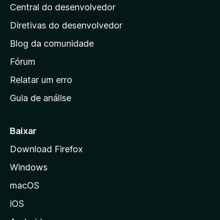
a
e
Central do desenvolvedor
g
l
s
i
i
Diretivas do desenvolvedor
a
n
ç
Blog da comunidade
a
õ
i
Fórum
e
s
n
Relatar um erro
i
Guia de análise
c
i
a
Baixar
l
Download Firefox
d
Windows
a
M
macOS
o
iOS
z