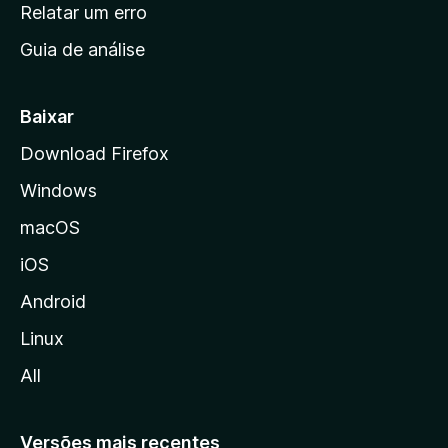
n
Relatar um erro
i
Guia de análise
c
i
a
Baixar
l
Download Firefox
d
Windows
a
M
macOS
o
iOS
z
i
Android
l
Linux
l
All
a
Versões mais recentes