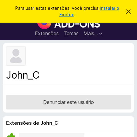
P
Entrar
Para usar estas extensões, você precisa
instalar o
D
e
Firefox
.
e
E
s
s
x
c
q
a
t
Extensões
Temas
Mais…
u
r
e
t
i
a
n
s
r
s
e
a
s
õ
r
t
e
e
John_C
a
s
v
d
i
s
o
o
N
Denunciar este usuário
a
v
e
Extensões de John_C
g
a