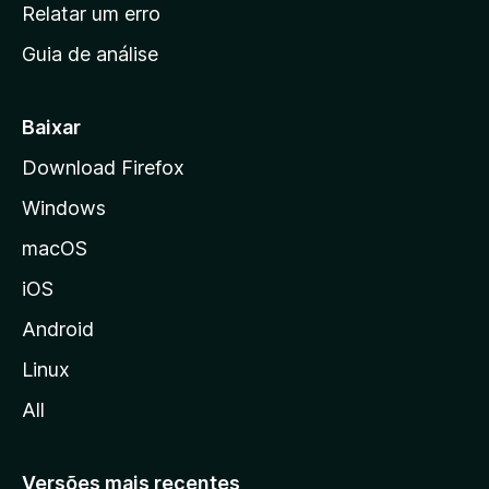
n
Relatar um erro
i
Guia de análise
c
i
a
Baixar
l
Download Firefox
d
Windows
a
M
macOS
o
iOS
z
i
Android
l
Linux
l
All
a
Versões mais recentes