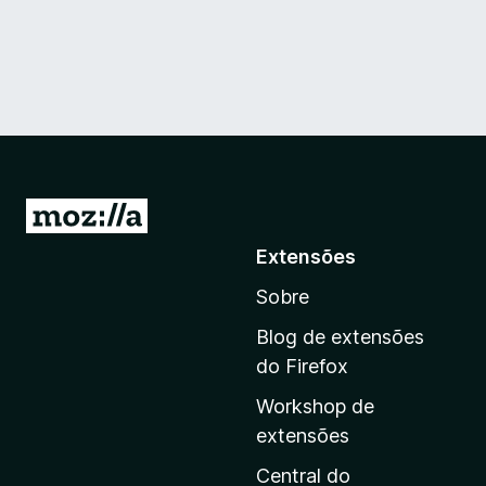
I
r
Extensões
p
Sobre
a
r
Blog de extensões
a
do Firefox
a
Workshop de
p
extensões
á
g
Central do