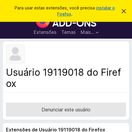
P
Entrar
Para usar estas extensões, você precisa
instalar o
D
e
Firefox
.
e
E
s
s
x
c
q
a
t
Extensões
Temas
Mais…
u
r
e
t
i
a
n
s
r
s
e
a
s
õ
r
t
e
e
Usuário 19119018 do Firef
a
s
v
ox
d
i
s
o
o
N
a
v
Denunciar este usuário
e
g
Extensões de Usuário 19119018 do Firefox
a