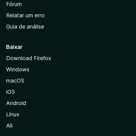
i
Fórum
e
s
n
Relatar um erro
i
Guia de análise
c
i
a
Baixar
l
Download Firefox
d
Windows
a
M
macOS
o
iOS
z
i
Android
l
Linux
l
All
a