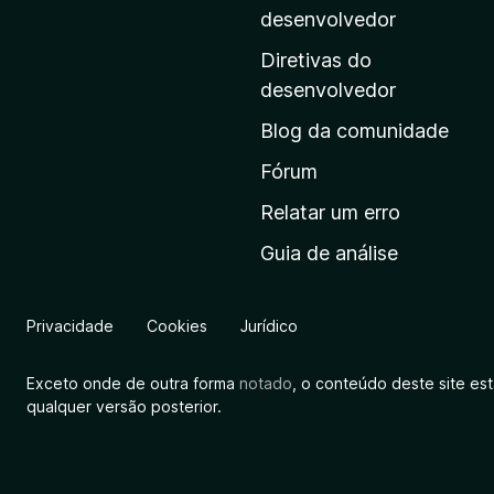
i
desenvolvedor
n
Diretivas do
a
desenvolvedor
i
Blog da comunidade
n
i
Fórum
c
Relatar um erro
i
Guia de análise
a
l
d
Privacidade
Cookies
Jurídico
a
M
Exceto onde de outra forma
notado
, o conteúdo deste site es
o
qualquer versão posterior.
z
i