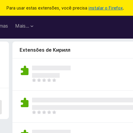
Para usar estas extensões, você precisa
instalar o Firefox
.
mas
Mais…
Extensões de Кирилл
A
i
n
d
a
n
A
ã
i
o
n
e
d