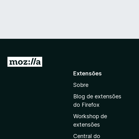
I
r
Extensões
p
Sobre
a
r
Blog de extensões
a
do Firefox
a
Workshop de
p
extensões
á
g
Central do