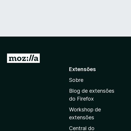
I
r
Extensões
p
Sobre
a
r
Blog de extensões
a
do Firefox
a
Workshop de
p
extensões
á
g
Central do