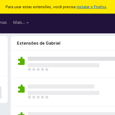
Para usar estas extensões, você precisa
instalar o Firefox
.
mas
Mais…
Extensões de Gabriel
A
i
n
d
a
n
A
ã
i
o
n
e
d