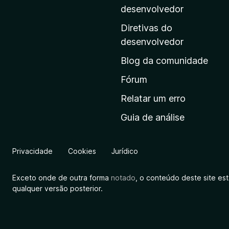
i
desenvolvedor
n
Diretivas do
a
desenvolvedor
i
Blog da comunidade
n
i
Fórum
c
Relatar um erro
i
Guia de análise
a
l
d
Privacidade
Cookies
Jurídico
a
M
Exceto onde de outra forma
notado
, o conteúdo deste site es
o
qualquer versão posterior.
z
i