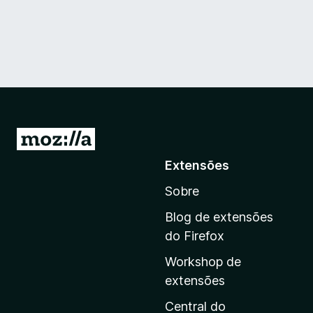
I
r
Extensões
p
Sobre
a
r
Blog de extensões
a
do Firefox
a
Workshop de
p
extensões
á
g
Central do