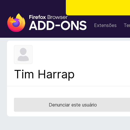
E
x
Extensões
Te
t
e
n
s
õ
e
Tim Harrap
s
d
o
N
a
Denunciar este usuário
v
e
g
a