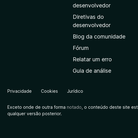
i
desenvolvedor
n
Diretivas do
a
desenvolvedor
i
Blog da comunidade
n
i
Fórum
c
Relatar um erro
i
Guia de análise
a
l
d
Privacidade
Cookies
Jurídico
a
M
Exceto onde de outra forma
notado
, o conteúdo deste site es
o
qualquer versão posterior.
z
i