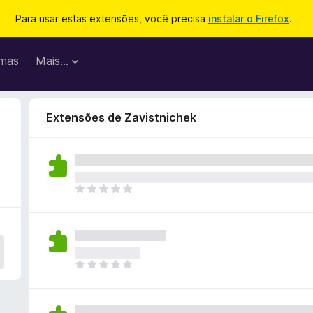
Para usar estas extensões, você precisa
instalar o Firefox
.
mas
Mais…
Extensões de Zavistnichek
A
i
n
d
a
n
A
ã
i
o
n
e
d