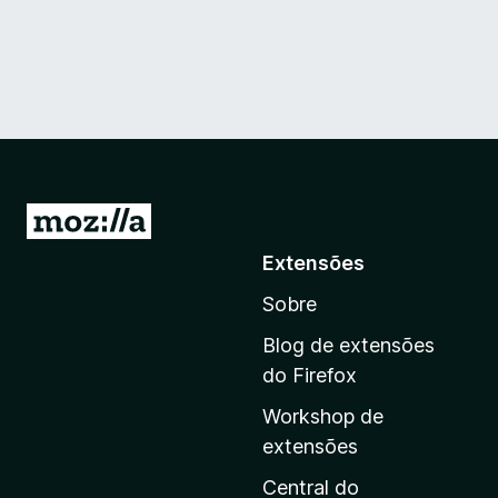
I
r
Extensões
p
Sobre
a
r
Blog de extensões
a
do Firefox
a
Workshop de
p
extensões
á
g
Central do