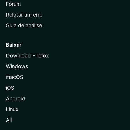
i
Fórum
e
s
n
Relatar um erro
i
Guia de análise
c
i
a
Baixar
l
Download Firefox
d
Windows
a
M
macOS
o
iOS
z
i
Android
l
Linux
l
All
a