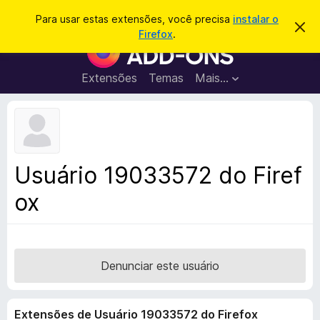
P
Entrar
Para usar estas extensões, você precisa
instalar o
D
e
Firefox
.
e
E
s
s
x
c
q
a
t
Extensões
Temas
Mais…
u
r
e
t
i
a
n
s
r
s
e
a
s
õ
r
t
e
e
Usuário 19033572 do Firef
a
s
v
ox
d
i
s
o
o
N
a
v
Denunciar este usuário
e
g
Extensões de Usuário 19033572 do Firefox
a