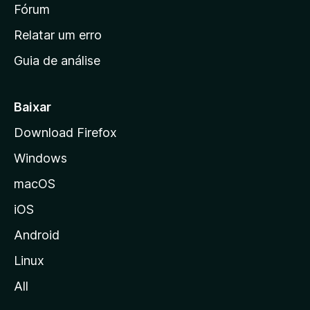
i
Fórum
e
s
n
Relatar um erro
i
Guia de análise
c
i
a
Baixar
l
Download Firefox
d
Windows
a
M
macOS
o
iOS
z
i
Android
l
Linux
l
All
a