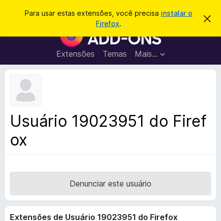
P
Entrar
Para usar estas extensões, você precisa
instalar o
D
e
Firefox
.
e
E
s
s
x
c
q
a
t
Extensões
Temas
Mais…
u
r
e
t
i
a
n
s
r
s
e
a
s
õ
r
t
e
e
Usuário 19023951 do Firef
a
s
v
ox
d
i
s
o
o
N
a
v
Denunciar este usuário
e
g
Extensões de Usuário 19023951 do Firefox
a