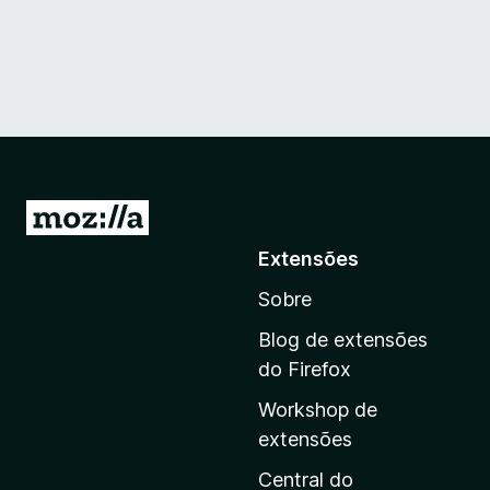
I
r
Extensões
p
Sobre
a
r
Blog de extensões
a
do Firefox
a
Workshop de
p
extensões
á
g
Central do