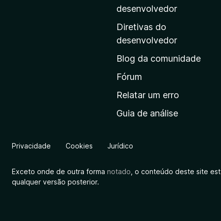
i
desenvolvedor
n
Diretivas do
a
desenvolvedor
i
Blog da comunidade
n
i
Fórum
c
Relatar um erro
i
Guia de análise
a
l
d
Privacidade
Cookies
Jurídico
a
M
Exceto onde de outra forma
notado
, o conteúdo deste site es
o
qualquer versão posterior.
z
i