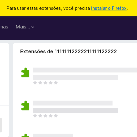
Para usar estas extensões, você precisa
instalar o Firefox
.
mas
Mais…
Extensões de 11111112222211111122222
A
i
n
d
a
n
A
ã
i
o
n
e
d