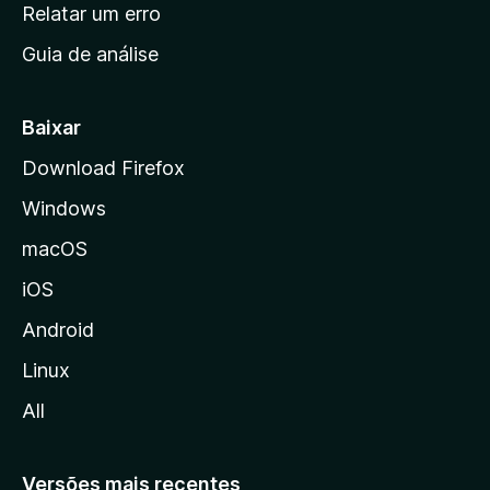
n
Relatar um erro
i
Guia de análise
c
i
a
Baixar
l
Download Firefox
d
Windows
a
M
macOS
o
iOS
z
i
Android
l
Linux
l
All
a
Versões mais recentes