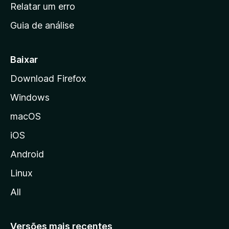
n
Relatar um erro
i
Guia de análise
c
i
a
Baixar
l
Download Firefox
d
Windows
a
M
macOS
o
iOS
z
i
Android
l
Linux
l
All
a
Versões mais recentes