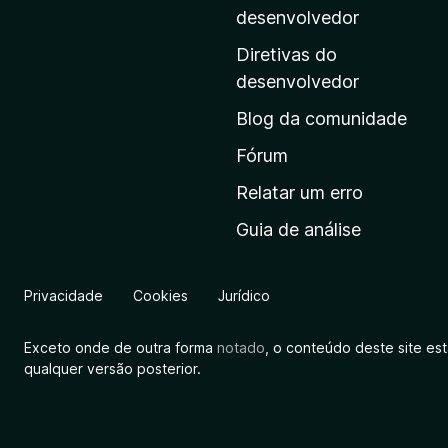
i
desenvolvedor
n
Diretivas do
a
desenvolvedor
i
Blog da comunidade
n
i
Fórum
c
Relatar um erro
i
Guia de análise
a
l
d
Privacidade
Cookies
Jurídico
a
M
Exceto onde de outra forma
notado
, o conteúdo deste site es
o
qualquer versão posterior.
z
i