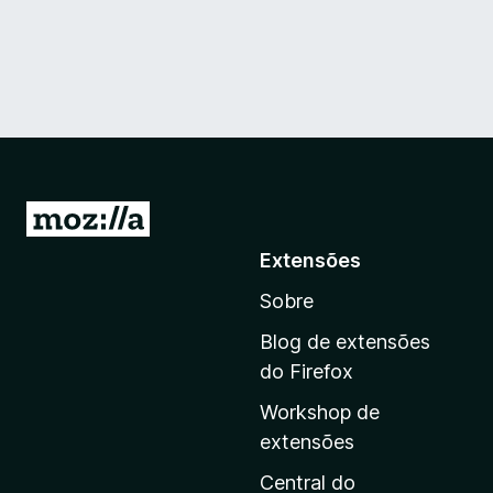
I
r
Extensões
p
Sobre
a
r
Blog de extensões
a
do Firefox
a
Workshop de
p
extensões
á
g
Central do