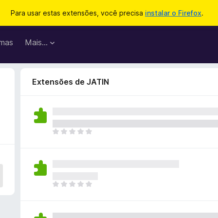
Para usar estas extensões, você precisa
instalar o Firefox
.
mas
Mais…
Extensões de JATIN
A
i
n
d
a
n
A
ã
i
o
n
e
d