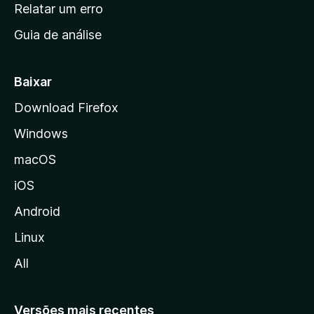
n
Relatar um erro
i
Guia de análise
c
i
a
Baixar
l
Download Firefox
d
Windows
a
M
macOS
o
iOS
z
i
Android
l
Linux
l
All
a
Versões mais recentes