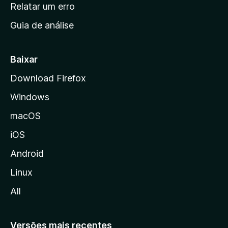
n
Relatar um erro
i
Guia de análise
c
i
a
Baixar
l
Download Firefox
d
Windows
a
M
macOS
o
iOS
z
i
Android
l
Linux
l
All
a
Versões mais recentes