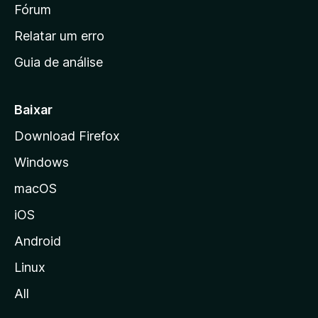
i
Fórum
e
s
n
Relatar um erro
i
Guia de análise
c
i
a
Baixar
l
Download Firefox
d
Windows
a
M
macOS
o
iOS
z
i
Android
l
Linux
l
All
a