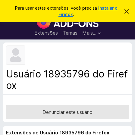
P
Entrar
Para usar estas extensões, você precisa
instalar o
D
e
Firefox
.
e
E
s
s
x
c
q
a
t
Extensões
Temas
Mais…
u
r
e
t
i
a
n
s
r
s
e
a
s
õ
r
t
e
e
Usuário 18935796 do Firef
a
s
v
ox
d
i
s
o
o
N
a
v
Denunciar este usuário
e
g
Extensões de Usuário 18935796 do Firefox
a