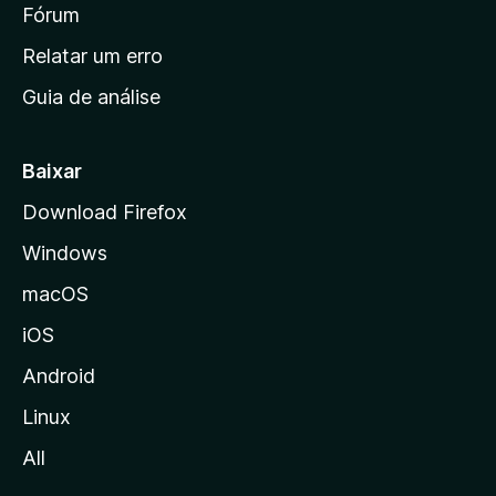
i
Fórum
e
s
n
Relatar um erro
i
Guia de análise
c
i
a
Baixar
l
Download Firefox
d
Windows
a
M
macOS
o
iOS
z
i
Android
l
Linux
l
All
a