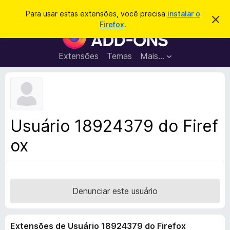
P
Entrar
Para usar estas extensões, você precisa
instalar o
D
e
Firefox
.
e
E
s
s
x
c
q
a
t
Extensões
Temas
Mais…
u
r
e
t
i
a
n
s
r
s
e
a
s
õ
r
t
e
e
Usuário 18924379 do Firef
a
s
v
ox
d
i
s
o
o
N
a
v
Denunciar este usuário
e
g
Extensões de Usuário 18924379 do Firefox
a