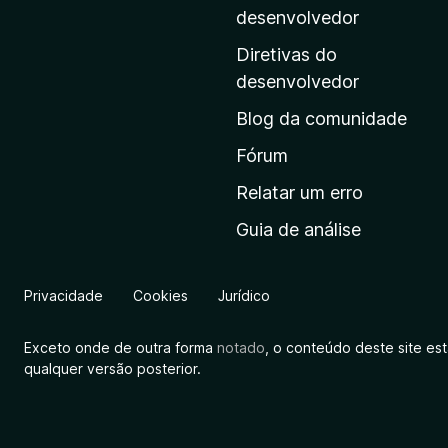
i
desenvolvedor
n
Diretivas do
a
desenvolvedor
i
Blog da comunidade
n
i
Fórum
c
Relatar um erro
i
Guia de análise
a
l
d
Privacidade
Cookies
Jurídico
a
M
Exceto onde de outra forma
notado
, o conteúdo deste site es
o
qualquer versão posterior.
z
i