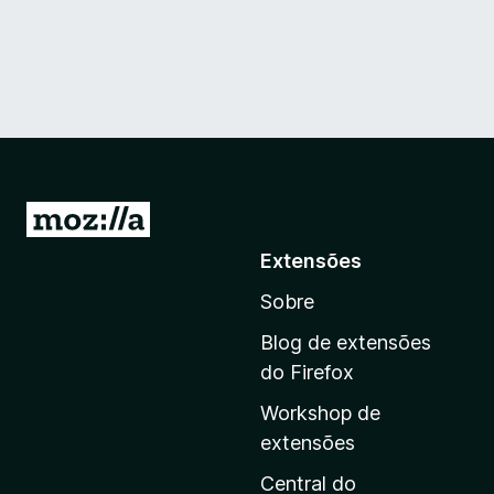
I
r
Extensões
p
Sobre
a
r
Blog de extensões
a
do Firefox
a
Workshop de
p
extensões
á
g
Central do