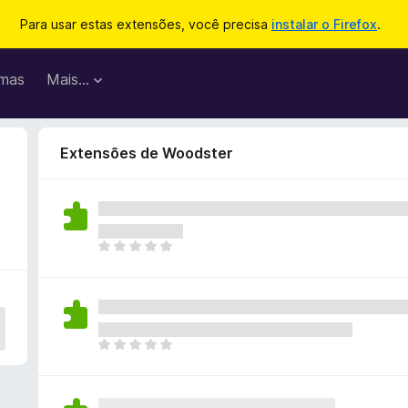
Para usar estas extensões, você precisa
instalar o Firefox
.
mas
Mais…
Extensões de Woodster
A
i
n
d
a
n
A
ã
i
o
n
e
d