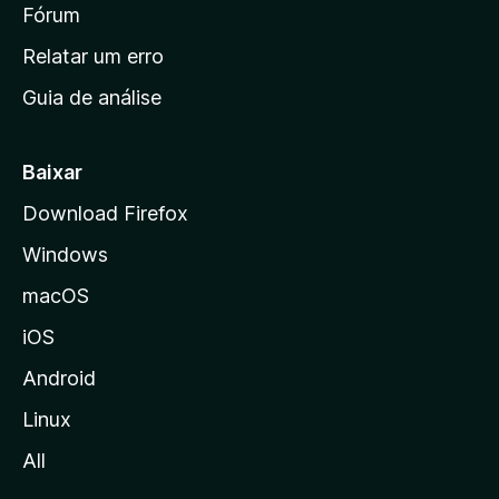
i
Fórum
e
s
n
Relatar um erro
i
Guia de análise
c
i
a
Baixar
l
Download Firefox
d
Windows
a
M
macOS
o
iOS
z
i
Android
l
Linux
l
All
a