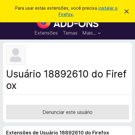
P
Entrar
Para usar estas extensões, você precisa
instalar o
D
e
Firefox
.
e
E
s
s
x
c
q
a
t
Extensões
Temas
Mais…
u
r
e
t
i
a
n
s
r
s
e
a
s
õ
r
t
e
e
Usuário 18892610 do Firef
a
s
v
ox
d
i
s
o
o
N
a
v
Denunciar este usuário
e
g
Extensões de Usuário 18892610 do Firefox
a