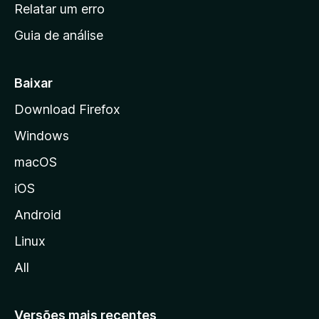
n
Relatar um erro
i
Guia de análise
c
i
a
Baixar
l
Download Firefox
d
Windows
a
M
macOS
o
iOS
z
i
Android
l
Linux
l
All
a
Versões mais recentes