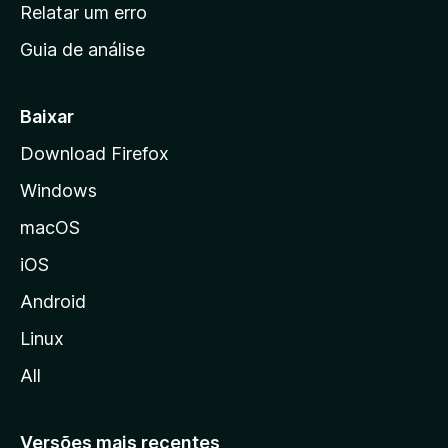
n
Relatar um erro
i
Guia de análise
c
i
a
Baixar
l
Download Firefox
d
Windows
a
M
macOS
o
iOS
z
i
Android
l
Linux
l
All
a
Versões mais recentes