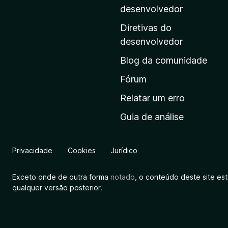
i
desenvolvedor
n
Diretivas do
a
desenvolvedor
i
Blog da comunidade
n
i
Fórum
c
Relatar um erro
i
Guia de análise
a
l
d
Privacidade
Cookies
Jurídico
a
M
Exceto onde de outra forma
notado
, o conteúdo deste site es
o
qualquer versão posterior.
z
i