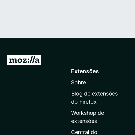
I
r
Extensões
p
Sobre
a
r
Blog de extensões
a
do Firefox
a
Workshop de
p
extensões
á
g
Central do