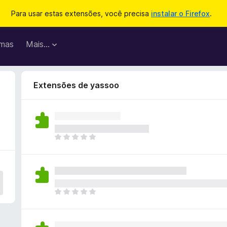
Para usar estas extensões, você precisa
instalar o Firefox
.
mas
Mais…
Extensões de yassoo
A
i
n
d
a
n
A
ã
i
o
n
e
d