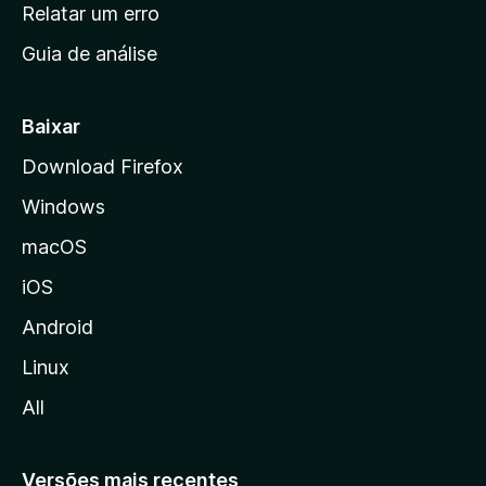
n
Relatar um erro
i
Guia de análise
c
i
a
Baixar
l
Download Firefox
d
Windows
a
M
macOS
o
iOS
z
i
Android
l
Linux
l
All
a
Versões mais recentes