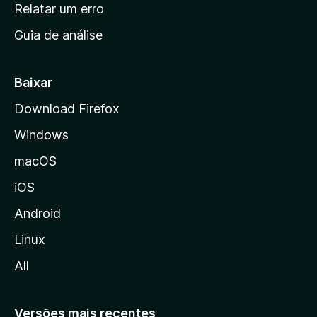
n
Relatar um erro
i
Guia de análise
c
i
a
Baixar
l
Download Firefox
d
Windows
a
M
macOS
o
iOS
z
i
Android
l
Linux
l
All
a
Versões mais recentes