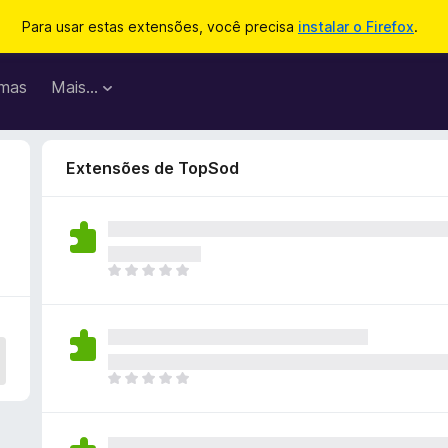
Para usar estas extensões, você precisa
instalar o Firefox
.
mas
Mais…
Extensões de TopSod
A
i
n
d
a
n
A
ã
i
o
n
e
d