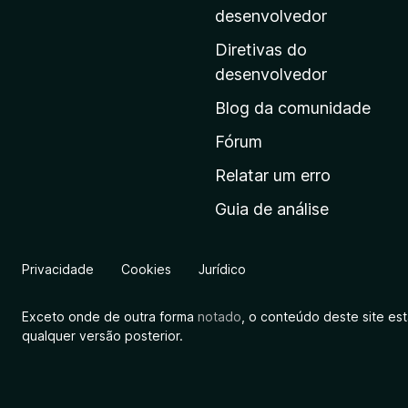
i
desenvolvedor
n
Diretivas do
a
desenvolvedor
i
Blog da comunidade
n
i
Fórum
c
Relatar um erro
i
Guia de análise
a
l
d
Privacidade
Cookies
Jurídico
a
M
Exceto onde de outra forma
notado
, o conteúdo deste site es
o
qualquer versão posterior.
z
i