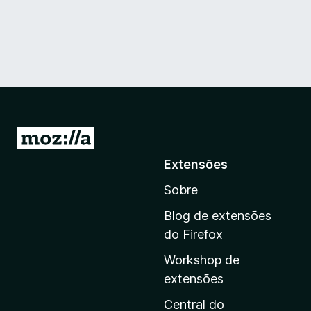
I
r
Extensões
p
Sobre
a
r
Blog de extensões
a
do Firefox
a
Workshop de
p
extensões
á
g
Central do