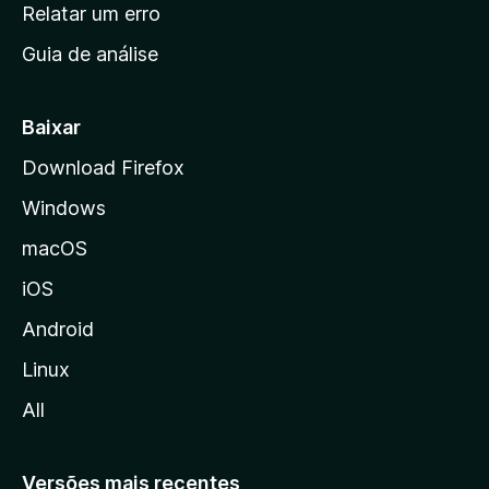
n
Relatar um erro
i
Guia de análise
c
i
a
Baixar
l
Download Firefox
d
Windows
a
M
macOS
o
iOS
z
i
Android
l
Linux
l
All
a
Versões mais recentes