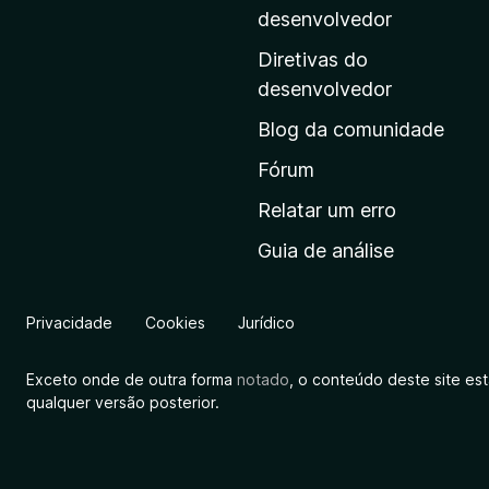
i
desenvolvedor
n
Diretivas do
a
desenvolvedor
i
Blog da comunidade
n
i
Fórum
c
Relatar um erro
i
Guia de análise
a
l
d
Privacidade
Cookies
Jurídico
a
M
Exceto onde de outra forma
notado
, o conteúdo deste site es
o
qualquer versão posterior.
z
i