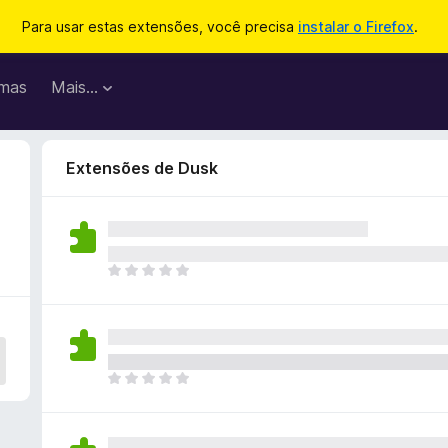
Para usar estas extensões, você precisa
instalar o Firefox
.
mas
Mais…
Extensões de Dusk
A
i
n
d
a
n
A
ã
i
o
n
e
d