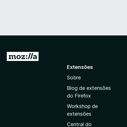
I
r
Extensões
p
Sobre
a
r
Blog de extensões
a
do Firefox
a
Workshop de
p
extensões
á
g
Central do