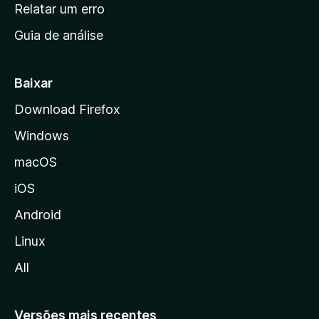
n
Relatar um erro
i
Guia de análise
c
i
a
Baixar
l
Download Firefox
d
Windows
a
M
macOS
o
iOS
z
i
Android
l
Linux
l
All
a
Versões mais recentes