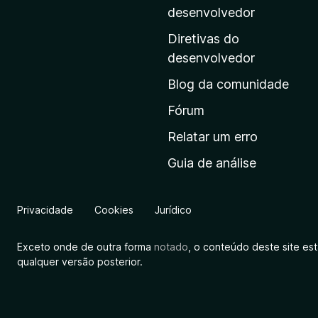
i
desenvolvedor
n
Diretivas do
a
desenvolvedor
i
Blog da comunidade
n
i
Fórum
c
Relatar um erro
i
Guia de análise
a
l
d
Privacidade
Cookies
Jurídico
a
M
Exceto onde de outra forma
notado
, o conteúdo deste site es
o
qualquer versão posterior.
z
i