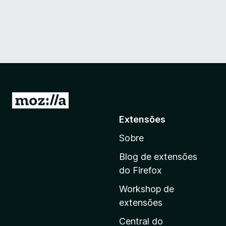
I
r
Extensões
p
Sobre
a
r
Blog de extensões
a
do Firefox
a
Workshop de
p
extensões
á
g
Central do