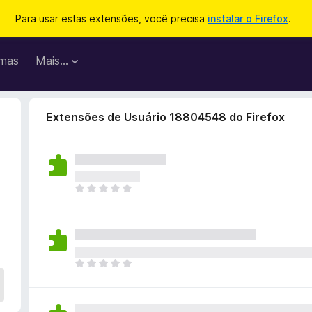
Para usar estas extensões, você precisa
instalar o Firefox
.
mas
Mais…
Extensões de Usuário 18804548 do Firefox
A
i
n
d
a
n
A
ã
i
o
n
e
d