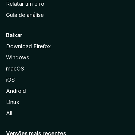
n
Relatar um erro
i
Guia de análise
c
i
a
Baixar
l
Download Firefox
d
Windows
a
M
macOS
o
iOS
z
i
Android
l
Linux
l
All
a
Versões mais recentes