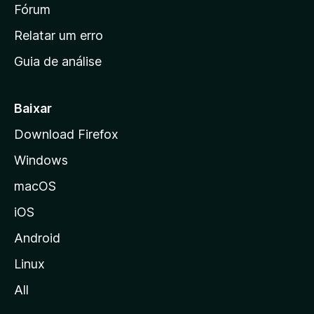
i
Fórum
e
s
n
Relatar um erro
i
Guia de análise
c
i
a
Baixar
l
Download Firefox
d
Windows
a
M
macOS
o
iOS
z
i
Android
l
Linux
l
All
a