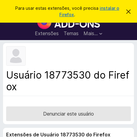
P
Entrar
Para usar estas extensões, você precisa
instalar o
D
e
Firefox
.
e
E
s
s
x
c
q
a
t
Extensões
Temas
Mais…
u
r
e
t
i
a
n
s
r
s
e
a
s
õ
r
t
e
e
Usuário 18773530 do Firef
a
s
v
ox
d
i
s
o
o
N
a
v
Denunciar este usuário
e
g
Extensões de Usuário 18773530 do Firefox
a