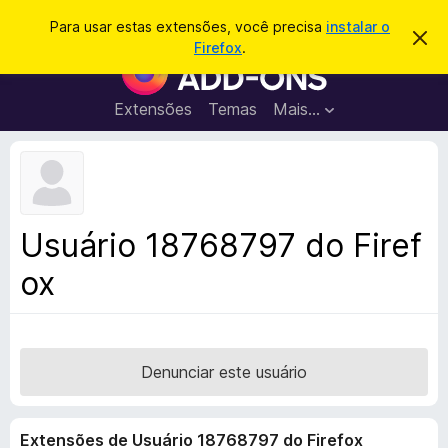
P
Entrar
Para usar estas extensões, você precisa
instalar o
D
e
Firefox
.
e
E
s
s
x
c
q
a
t
Extensões
Temas
Mais…
u
r
e
t
i
a
n
s
r
s
e
a
s
õ
r
t
e
e
Usuário 18768797 do Firef
a
s
v
ox
d
i
s
o
o
N
a
v
Denunciar este usuário
e
g
Extensões de Usuário 18768797 do Firefox
a